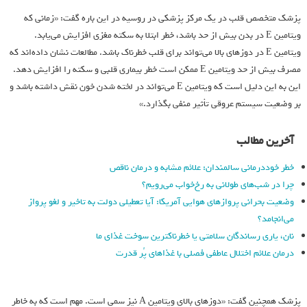
پزشک متخصص قلب در یک مرکز پزشکی در روسیه در این باره گفت: «زمانی که
ویتامین E در بدن بیش از حد باشد، خطر ابتلا به سکته مغزی افزایش می‌یابد.
ویتامین E در دوزهای بالا می‌تواند برای قلب خطرناک باشد. مطالعات نشان داده‌اند که
مصرف بیش از حد ویتامین E ممکن است خطر بیماری قلبی و سکته را افزایش دهد.
این به این دلیل است که ویتامین E می‌تواند در لخته شدن خون نقش داشته باشد و
بر وضعیت سیستم عروقی تأثیر منفی بگذارد.»
آخرین مطالب
خطر خوددرمانی سالمندان: علائم مشابه و درمان ناقص
چرا در شب‌های طولانی به رخ‌خواب می‌رویم؟
وضعیت بحرانی پروازهای هوایی آمریکا: آیا تعطیلی دولت به تاخیر و لغو پرواز
می‌انجامد؟
نان، یاری رساندگان سلامتی یا خطرناکترین سوخت غذای ما
درمان علائم اختلال عاطفی فصلی با غذاهای پُر قدرت
پزشک همچنین گفت: «دوزهای بالای ویتامین A نیز سمی است. مهم است که به خاطر