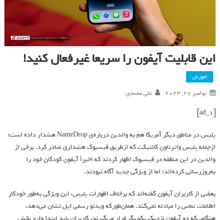
این قابلیت آیفون را سریعا غیرفعال کنید!
اموزش
نوامبر 27, 2023
علی محمدی
[ad_1]
پلیس در مناطق دیگر آمریکا هم به والدین درباره‌ی NameDrop هشدار داده‌ است؛
از‌جمله پلیس واترتاون کانتیکت که از‌طریق فیسبوک هشداری صادر کرد. برخی از
والدین در این منطقه در فیسبوک اظهار کردند که اخیراً آیفون کودکان خود را
به‌روزرسانی کرده‌اند؛ اما از ویژگی جدید آگاه نبودند.
بعضی از کاربران آیفون گفته‌اند که برخلاف اظهارات پلیس، این ویژگی به‌طور خودکار
اطلاعات تماس را مبادله نمی‌کند. همان‌طور‌که ویدئو رسمی اپل نشان می‌دهد،
هنگامی‌که دو آیفون نزدیک یکدیگر قرار می‌گیرند، کاربران باید ابتدا وارد بخش