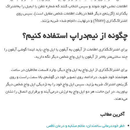
اطلاعات تماس خود شوند و سپس انتخاب کنند که شماره تلفن یا ایمیل را به‌اشتراک
بگذارند (گزینه‌ی دیگر فقط دریافت اطلاعات شخص مقابل است). سپس روی
اشتراک‌گذاری (Share) و درنهایت «انجام شد» ضربه بزنند.
چگونه از نیم‌دراپ استفاده کنیم؟
برای اشتراک‌گذاری اطلاعات از آیفون به آیفون یا اپل واچ، باید ابتدا گوشی آیفون را
چند سانتی‌متر بالاتر از آیفون یا اپل واچ شخص دیگر نگه دارید.
برای اشتراک‌گذاری از اپل واچ به اپل واچ دیگر، وارد قسمت مخاطبان در ساعت
هوشمند خود شوید. درادامه، روی تصویر خود در گوشه‌ی بالا سمت راست و روی
گزینه‌ی اشتراک ضربه بزنید. سپس اپل واچ خود را به نزدیکی اپل واچ شخص دیگر
بیاورید. در این حالت، هر دو اپل واچ به لرزش در‌می‌آیند و برقراری اتصال را نشان
می‌دهند.
آخرین مطالب
خطر خوددرمانی سالمندان: علائم مشابه و درمان ناقص