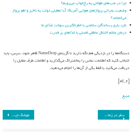
چرا در شب‌های طولانی به رخ‌خواب می‌رویم؟
وضعیت بحرانی پروازهای هوایی آمریکا: آیا تعطیلی دولت به تاخیر و لغو پرواز
می‌انجامد؟
نان، یاری رساندگان سلامتی یا خطرناکترین سوخت غذای ما
درمان علائم اختلال عاطفی فصلی با غذاهای پُر قدرت
دستگاه‌ها را در نزدیکی هم نگه دارید تا گزینه‌ی NameDrop ظاهر شود. سپس، باید
انتخاب کنید که اطلاعات تماس را به‌اشتراک می‌گذارید و اطلاعات طرف مقابل را
دریافت می‌کنید یا فقط یکی از آن‌ها را انجام می‌دهید.
[ad_2]
منبع
سفر در زمان؛ چگونه تغییر گذشته می‌تواند به پیامدهای جبران‌ناپذیر بینجامد؟
موشک چینی که سال گذشته به ماه برخورد کرد، حامل محموله‌ای اسرارآمیز بود