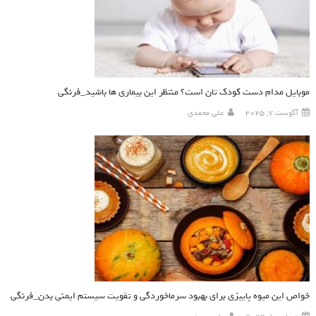
موبایل مدام دست کودک تان است؟ منتظر این بیماری ها باشید_فرنگی
آگوست 7, 2025
علی محمدی
خواص این میوه پاییزی برای بهبود سرماخوردگی و تقویت سیستم ایمنی بدن_فرنگی