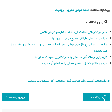
پیشنهاد مطالعه:
علائم تومور مغزی – زومیت
آخرین مطالب
خطر خوددرمانی سالمندان: علائم مشابه و درمان ناقص
چرا در شب‌های طولانی به رخ‌خواب می‌رویم؟
وضعیت بحرانی پروازهای هوایی آمریکا: آیا تعطیلی دولت به تاخیر و لغو پرواز
می‌انجامد؟
نان، یاری رساندگان سلامتی یا خطرناکترین سوخت غذای ما
درمان علائم اختلال عاطفی فصلی با غذاهای پُر قدرت
فرنگی
مقالات کسب وکار
مقالات فناوری
مقالات آموزشی
مقالات سلامتی
آرد بادام: خواص، فواید و کاربردهای یک غذای مغذی
روزی به‌سوی FITNESS: تمرین‌های صبحگاهی برای آقایان بالای 45 سال