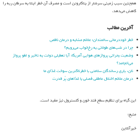
هم‌چنین سیب زمینی سرشار از بتاکاروتن است و مصرف آن خطر ابتلا به سرطان ریه را
کاهش می‌دهد.
آخرین مطالب
خطر خوددرمانی سالمندان: علائم مشابه و درمان ناقص
چرا در شب‌های طولانی به رخ‌خواب می‌رویم؟
وضعیت بحرانی پروازهای هوایی آمریکا: آیا تعطیلی دولت به تاخیر و لغو پرواز
می‌انجامد؟
نان، یاری رساندگان سلامتی یا خطرناکترین سوخت غذای ما
درمان علائم اختلال عاطفی فصلی با غذاهای پُر قدرت
این گیاه برای تنظیم سطح قند خون و کلسترول نیز مفید است.
منبع:
خبرآنلاین