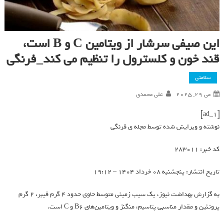
این صیفی سرشار از ویتامین C و B است،
قند خون و کلسترول را تنظیم می کند_فرنگی
سلامتی
می 29, 2025
علی محمدی
[ad_1]
نوشته و ویرایش شده توسط مجله ی فرنگی
کد خبر: 283011
تاریخ انتشار: پنجشنبه 08 خرداد 1404 – 19:12
به گزارش بهداشت نیوز، یک سیب زمینی متوسط حاوی حدود ۴ گرم فیبر، ۲ گرم
پروتئین و مقدار مناسبی پتاسیم، منگنز و ویتامین‌های B۶ و C است.