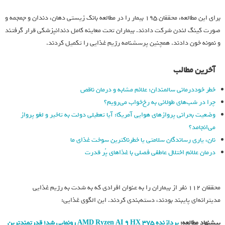
برای این مطالعه، محققان 195 بیمار را در مطالعه بانک زیستی دهان، دندان و جمجمه و
صورت کینگ لندن شرکت دادند. بیماران تحت معاینه کامل دندانپزشکی قرار گرفتند
و نمونه خون دادند. همچنین پرسشنامه رژیم غذایی را تکمیل کردند.
آخرین مطالب
خطر خوددرمانی سالمندان: علائم مشابه و درمان ناقص
چرا در شب‌های طولانی به رخ‌خواب می‌رویم؟
وضعیت بحرانی پروازهای هوایی آمریکا: آیا تعطیلی دولت به تاخیر و لغو پرواز
می‌انجامد؟
نان، یاری رساندگان سلامتی یا خطرناکترین سوخت غذای ما
درمان علائم اختلال عاطفی فصلی با غذاهای پُر قدرت
محققان 112 نفر از بیماران را به عنوان افرادی که به شدت به رژیم غذایی
مدیترانه‌ای پایبند بودند، دسته‌بندی کردند. این الگوی غذایی:
پیشنهاد مطالعه:
پردازنده AMD Ryzen AI 9 HX 375 رونمایی شد؛ قدرتمندترین