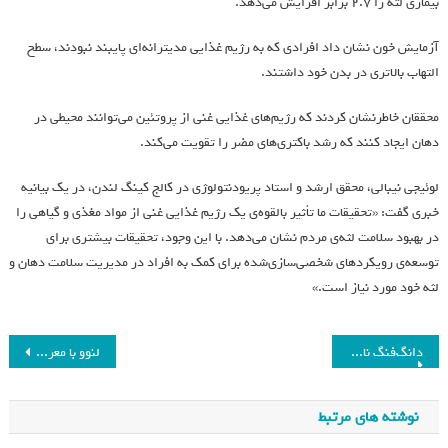
بیماری لثه را 2.7 برابر افزایش می‌دهد.
آزمایش خون نشان داد افرادی که به رژیم غذایی مدیترانه‌ای پایبند نبودند، سطح
التهاب بالاتری در بدن خود داشتند.
محققان خاطرنشان کردند که رژیم‌های غذایی غنی از پروتئین می‌توانند محیطی در
دهان ایجاد کنند که رشد باکتری‌های مضر را تقویت می‌کند.
لوئیجی نیبالی، محقق ارشد و استاد پریودنتولوژی در کالج کینگ لندن، در یک بیانیه
خبری گفت: «تحقیقات ما تأثیر بالقوه‌ی یک رژیم غذایی غنی از مواد مغذی و گیاهی را
در بهبود سلامت لثه‌ی مردم نشان می‌دهد. با این وجود، تحقیقات بیشتری برای
توسعه‌ی رویکردهای شخصی‌سازی‌شده برای کمک به افراد در مدیریت سلامت دهان و
لثه خود مورد نیاز است.»
دانگ‌فنگ نامی 01 EV: هاچ‌بک برقی ارزان‌تر با فناوری پیشرفته
لنوو با معرفی Blade 7000P 2025، کامپیوتر گیمینگ قدرتمند را ارائه می‌دهد
نوشته های مرتبط