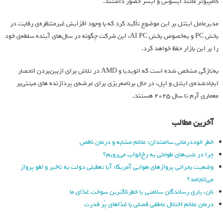
کامپیوتر مانند ایسوس و ایسر حضور داشتند.
مدیرعامل اینتل بر این موضوع تأکید‌ کرد که با وجود افزایش غیرمنتظره‌ی رقابت در
بخش PC و به‌خصوص بخش AI PC، این شرکت چگونه در سال‌های آینده سلطه‌ی خود
را بر این بازار حفظ خواهد کرد.
به‌تازگی مشخص شده است که انویدیا و AMD در تلاش برای از‌بین‌بردن انحصار
ایجاد‌شده‌ی اینتل و اپل، در حال برنامه‌ریزی برای عرضه‌ی پردازنده های مبتنی‌‌بر
معماری آرم تا سال ۲۰۲۵ هستند.
آخرین مطالب
خطر خوددرمانی سالمندان: علائم مشابه و درمان ناقص
چرا در شب‌های طولانی به رخ‌خواب می‌رویم؟
وضعیت بحرانی پروازهای هوایی آمریکا: آیا تعطیلی دولت به تاخیر و لغو پرواز
می‌انجامد؟
نان، یاری رساندگان سلامتی یا خطرناکترین سوخت غذای ما
درمان علائم اختلال عاطفی فصلی با غذاهای پُر قدرت