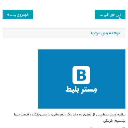
این خوراکی خوشمزه شب یلدا از کبدتان محافظت می‌کند_فرنگی
خودروی پلیس جدید آمریکا؛ فورد اکسپدیشن SSV با امکانات منحصربفرد
نوشته های مرتبط
بیانیه مِستربلیط پس از تعلیق به دلیل گران‌فروشی: ما تعیین‌کننده قیمت‌ بلیط
نیستیم_فرنگی