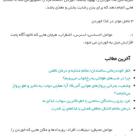
هایی انجام دهد که برای بدن رضایت بخش و مغذی باشد.
3 عامل موثر در غذا خوردن
۱. عوامل احساسی: استرس، اضطراب، هیجان هایی که ناخودآگاه باعث
افزایش میل به خوردن می شود.
آخرین مطالب
خطر خوددرمانی سالمندان: علائم مشابه و درمان ناقص
چرا در شب‌های طولانی به رخ‌خواب می‌رویم؟
وضعیت بحرانی پروازهای هوایی آمریکا: آیا تعطیلی دولت به تاخیر و لغو پرواز
می‌انجامد؟
نان، یاری رساندگان سلامتی یا خطرناکترین سوخت غذای ما
درمان علائم اختلال عاطفی فصلی با غذاهای پُر قدرت
۲. عوامل محیطی: تبلیغات، افراد، رویدادها و مکان هایی که خوردن را