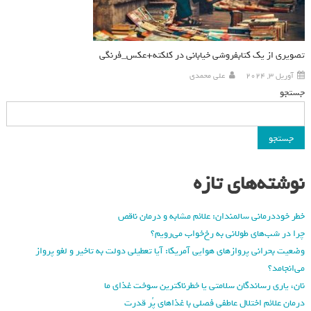
تصویری از یک کتابفروشی خیابانی در کلکته+عکس_فرنگی
آوریل 3, 2024
علی محمدی
جستجو
جستجو
نوشته‌های تازه
خطر خوددرمانی سالمندان: علائم مشابه و درمان ناقص
چرا در شب‌های طولانی به رخ‌خواب می‌رویم؟
وضعیت بحرانی پروازهای هوایی آمریکا: آیا تعطیلی دولت به تاخیر و لغو پرواز
می‌انجامد؟
نان، یاری رساندگان سلامتی یا خطرناکترین سوخت غذای ما
درمان علائم اختلال عاطفی فصلی با غذاهای پُر قدرت