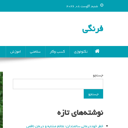
شنبه, آگوست 08, 2026
فرنگی
تکنولوژی
کسب وکار
سلامتی
اموزش
جستجو
جستجو
نوشته‌های تازه
خطر خوددرمانی سالمندان: علائم مشابه و درمان ناقص