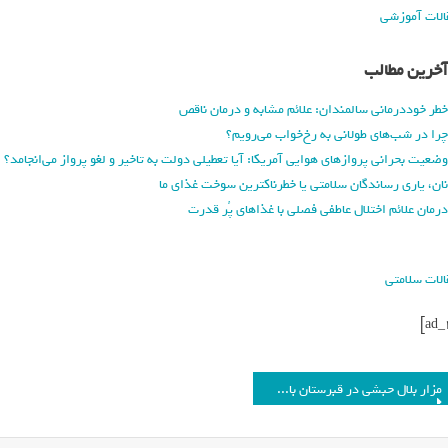
الات آموزشی
آخرین مطالب
خطر خوددرمانی سالمندان: علائم مشابه و درمان ناقص
چرا در شب‌های طولانی به رخ‌خواب می‌رویم؟
وضعیت بحرانی پروازهای هوایی آمریکا: آیا تعطیلی دولت به تاخیر و لغو پرواز می‌انجامد؟
نان، یاری رساندگان سلامتی یا خطرناکترین سوخت غذای ما
درمان علائم اختلال عاطفی فصلی با غذاهای پُر قدرت
الات سلامتی
مزار بلال حبشی در قبرستان باب‌الصغیر سوریه_فرنگی