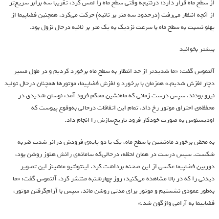
از سطح ماه قرار دارد؛ درنتیجه وقتی سطح ماه را لمس کرد، تقریبا سه برابر سریع‌تر
از آنچه انتظار می‌رفت (درحدود سه متر بر ثانیه) حرکت می‌کرد. همچنین فضاپیما از
پهلو نسبت به سطح ماه با سرعت نزدیک به یک متر بر ثانیه درحال نزول بود.
بیشتر بخوانید
آلتموس گفت: «ما شدیدتر از حد انتظار به سطح ماه برخورد کردیم و در طول مسیر
دچار لغزش شدیم.» همزمان با برخورد و لغزش فضاپیما، موتورها همچنان درحال تولید
نیرو بودند. سپس درست زمانی که ماه‌نشین محکم فرود آمد، نوسان شدیدی در
محفظه‌ی احتراق موتور رخ داد. تمام این اتفاقات درحالی به‌وقوع پیوست که
اودیسئوس به صورت خودکار فرود تاریخ‌سازش را انجام داد.
به محض برخورد ماه‌نشین با سطح ماه، یک یا دو پایه‌ی فرودش دراثر شدت ضربه
شکست. سپس درست در همان لحظه، درحالی‌که سامانه‌ی رانش هنوز روشن بود،
دوربین فضاپیما عکسی از این صحنه برداشت کرد. اینتوئتیو ماشینز این تصویر
دیدنی را که در بالا مشاهده می‌کنید، روز چهارشنبه منتشر کرد. آلتموس گفت: «ما
به‌طور عمودی نشستیم و موتور برای مدتی روشن ماند. سپس با آرام‌گرفتن موتور،
فضاپیما به آرامی واژگون شد.»