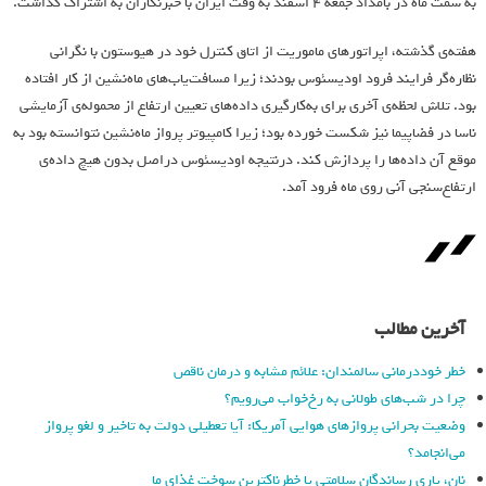
به سمت ماه در بامداد جمعه ۴ اسفند به وقت ایران با خبرنگاران به اشتراک گذاشت.
هفته‌ی گذشته، اپراتورهای ماموریت از اتاق کنترل خود در هیوستون با نگرانی
نظاره‌گر فرایند فرود اودیسئوس بودند؛ زیرا مسافت‌یاب‌های ماه‌نشین از کار افتاده
بود. تلاش لحظه‌ی آخری برای به‌کارگیری داده‌های تعیین ارتفاع از محموله‌ی‌ آزمایشی
ناسا در فضاپیما نیز شکست خورده بود؛ زیرا کامپیوتر پرواز ماه‌نشین نتوانسته بود به
موقع آن داده‌ها را پردازش کند. درنتیجه اودیسئوس دراصل بدون هیچ داده‌‌ی
ارتفاع‌سنجی آنی روی ماه فرود آمد.
آخرین مطالب
خطر خوددرمانی سالمندان: علائم مشابه و درمان ناقص
چرا در شب‌های طولانی به رخ‌خواب می‌رویم؟
وضعیت بحرانی پروازهای هوایی آمریکا: آیا تعطیلی دولت به تاخیر و لغو پرواز
می‌انجامد؟
نان، یاری رساندگان سلامتی یا خطرناکترین سوخت غذای ما