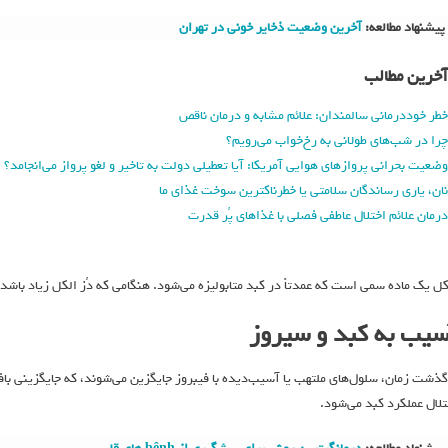
پیشنهاد مطالعه:
آخرین وضعیت ذخایر خونی در تهران
آخرین مطالب
خطر خوددرمانی سالمندان: علائم مشابه و درمان ناقص
چرا در شب‌های طولانی به رخ‌خواب می‌رویم؟
وضعیت بحرانی پروازهای هوایی آمریکا: آیا تعطیلی دولت به تاخیر و لغو پرواز می‌انجامد؟
نان، یاری رساندگان سلامتی یا خطرناکترین سوخت غذای ما
درمان علائم اختلال عاطفی فصلی با غذاهای پُر قدرت
کل یک ماده سمی است که عمدتاً در کبد متابولیزه می‌شود. هنگامی که دُز الکل زیاد باشد
سیب به کبد و سیروز
 گذشت زمان، سلول‌های ملتهب یا آسیب‌دیده با فیبروز جایگزین می‌شوند، که جایگزینی با
تلال عملکرد کبد می‌شود.