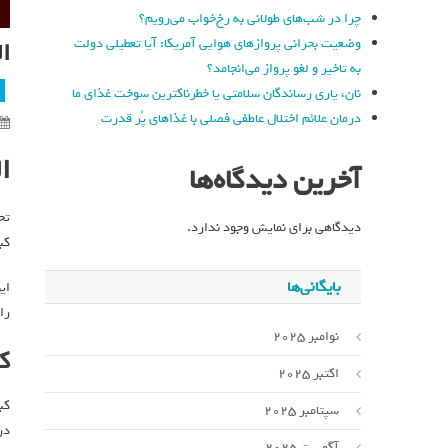
چرا در شب‌های طولانی به رخ‌خواب می‌رویم؟
وضعیت بحرانی پروازهای هوایی آمریکا: آیا تعطیلی دولت
ال
به تاخیر و لغو پرواز می‌انجامد؟
نان، یاری رساندگان سلامتی یا خطرناکترین سوخت غذای ما
درمان علائم اختلال عاطفی فصلی با غذاهای پُر قدرت
ا
آخرین دیدگاه‌ها
دیدگاهی برای نمایش وجود ندارد.
کبدی د
بایگانی‌ها
ای
را
نوامبر 2025
ک
اکتبر 2025
کب
سپتامبر 2025
در
آگوست 2025