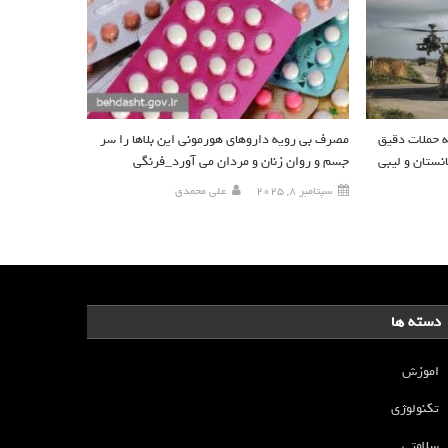
تر Mk۱ آپاچی که حملات دقیق
مصرف بی رویه داروهای هورمونی این بلاها را سر
نستان و لیبی
جسم و روان زنان و مردان می آورد_فرنگی
سپتامبر 8, 2025
علی محمدی
دسته ها
اموزش
تکنولوژی
سلامتی