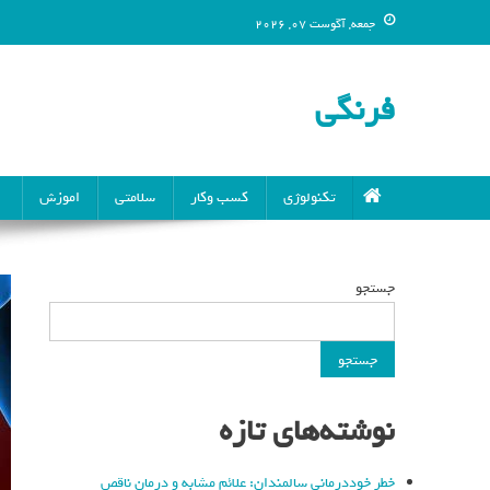
جمعه, آگوست 07, 2026
فرنگی
تکنولوژی
کسب وکار
سلامتی
اموزش
جستجو
جستجو
نوشته‌های تازه
خطر خوددرمانی سالمندان: علائم مشابه و درمان ناقص