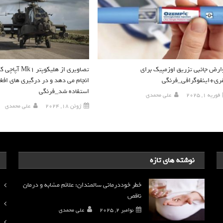
ارض جانبی تزریق اوزمپیک برای
تصاویری از هلیکوپ
غری+اینفوگرافی_فرنگی
انجام می دهد و در درگیری های افغا
استفاده شد_فرنگی
فوریه 1, 2025
علی محمدی
ژوئن 18, 2024
علی محمدی
نوشته های تازه
خطر خوددرمانی سالمندان: علائم مشابه و درمان
ناقص
نوامبر 2, 2025
علی محمدی