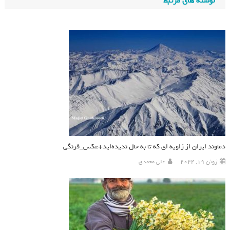
نوشته های مرتبط
دماوند ایران از زاویه ای که تا به حال ندیده‌اید+عکس_فرنگی
ژوئن 19, 2024
علی محمدی