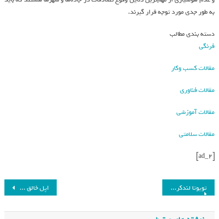
به طور جدی مورد توجه قرار گیرند.
دسته بندی مطالب
فرنگی
مقالات کسب وکار
مقالات فناوری
مقالات آموزشی
مقالات سلامتی
[ad_2]
تویوتا لندکروزر برقی در راه است!_فرنگی
اپل خالق هدست ویژن پرو را مسئول توسعه سیری کرد_فرنگی