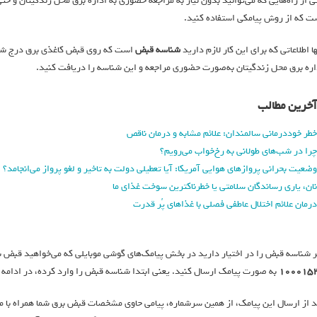
ی از راه‌هایی که می‌توانید بدون نیاز به مراجعه حضوری به اداره برق محل زندگیتان و ح
ت که از روش پیامکی استفاده کنید.
ها اطلاعاتی که برای این کار لازم دارید
شناسه قبض
است که روی قبض کاغذی برق درج شده
اره برق محل زندگیتان به‌صورت حضوری مراجعه و این شناسه را دریافت کنید.
آخرین مطالب
خطر خوددرمانی سالمندان: علائم مشابه و درمان ناقص
چرا در شب‌های طولانی به رخ‌خواب می‌رویم؟
وضعیت بحرانی پروازهای هوایی آمریکا: آیا تعطیلی دولت به تاخیر و لغو پرواز می‌انجامد؟
نان، یاری رساندگان سلامتی یا خطرناکترین سوخت غذای ما
درمان علائم اختلال عاطفی فصلی با غذاهای پُر قدرت
ر شناسه قبض را در اختیار دارید در بخش پیامک‌های گوشی موبایلی که می‌خواهید قبض برق
۱۰۰۰۱۵
به صورت پیامک ارسال کنید. یعنی ابتدا شناسه قبض را وارد کرده، در ادامه
د از ارسال این پیامک، از همین سرشماره، پیامی حاوی مشخصات قبض برق شما همراه با مب