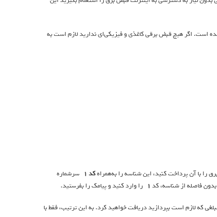
تی بدون نیاز به دسترسی به اینترنت قبض برق را استعلام بگیرید این
 است. اگر هیچ قبض برقی کاغذی و فیزیکی‌ای ندارید لازم است به
 را با آن پرداخت کنید، این شناسه را به‌همراه
کد 1*
سرشماره
 بدون فاصله از شناسه، کد
1*
را وارد کنید و پیامک را بفرستید.
لغی که لازم است بپردازید دریافت خواهید کرد. به این ترتیب، فقط با