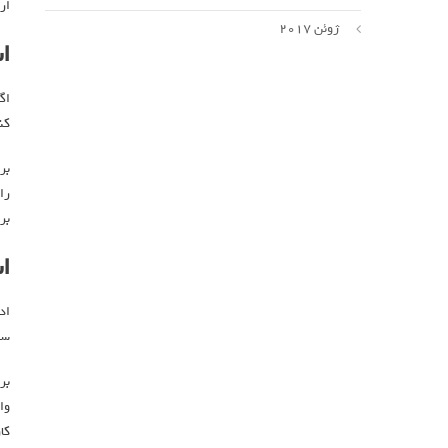
ارسال پیامک
ژوئن 2017
ا
اگ
کن
بر
را
بر
ا
اد
سا
بر
وا
کا