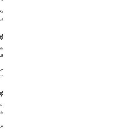
اگ
اد
پ
با
قب
بر
۳ را در یک پیامک بدون هیچ فاصله‌ای پشت سر هم وارد کنید و پیامک را ارسال کنید تا قبض شما پرداخت شود.
پ
عل
بای