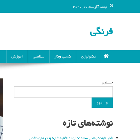
جمعه, آگوست 07, 2026
فرنگی
تکنولوژی
کسب وکار
سلامتی
اموزش
جستجو
جستجو
نوشته‌های تازه
خطر خوددرمانی سالمندان: علائم مشابه و درمان ناقص