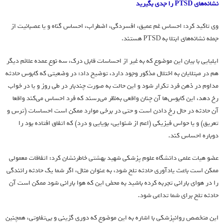
نشانه‌های PTSD را جدی بگیرید
وی تاکید کرد: احساس غم عمیق، افسردگی، اضطراب، احساس گناه و یا عصبانیت از
جمله نشانه‌های ابتلا به PTSD هستند.
ایلیایی با بیان این موضوع که به غیر از احساسات قابل درک، سه نوع عمده علائم دیگر
هم در مبتلایان به اختلال مذکور وجود دارد، توضیح داد: در وضعیتی که کابوس حادثه
مداوم در ذهن فرد تکرار شود و این حالت به صورت چندبار در طی روز و یا در خواب
رخ دهد، این کابوس‌ها آن چنان واقعی به‌نظر می‌رسند که فرد احساس می‌کند واقعا
آن حادثه در حال رخ دادن است و حتی در برخی موارد ممکن است احساسات (ترس و
تعریق) و یا حواس فیزیکی (اعم از شنوایی، بویایی و درد) که اتفاق افتاده بود را
دوباره احساس کند.
عضو هیات علمی دانشگاه علوم پزشکی شهید بهشتی خاطرنشان کرد: اتفاقات معمولی
ممکن است باعث یادآوری حادثه تلخ شود، به عنوان مثال، اگر شما یک حادثه رانندگی
را در هوای بارانی تجربه کرده باشید به محض این که هوا بارانی شود ممکن است آن
حادثه تلخ برای شما تداعی شود.
این متخصص روانپزشکی با اشاره به این موضوع که دوری گزینی و بی‌تفاوتی، همچنین