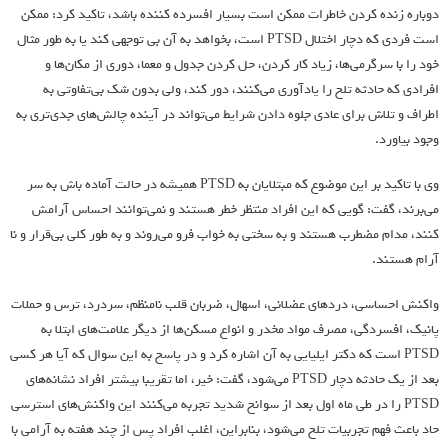
دوباره زنده کردن خاطرات ممکن است بسیار افسرده کننده باشد، تاکید کرد: ممکن
است فردی که دچار اختلال PTSD است، بخواهد به آن بی توجهی کند یا به طور مثال
خود را با سرگرمی‌ها، زیاد کار کردن، حل کردن جدول و معما، دوری از مکان‌ها و
افرادی که حادثه تلخ را یادآوری می‌کنند، دور کند، ولی بدون شک بی‌تفاوتی به
اطراف و تلاش برای عادی جلوه دادن شرایط می‌تواند در آینده چالش‌های جدی‌تری به
وجود بیاورد.
وی با تاکید بر این موضوع که مبتلایان به PTSD همیشه در حالت آماده باش به سر
می‌برند، گفت: گویی که این افراد منتظر خطر هستند و نمی‌توانند احساس آرامش
کنند، مدام مضطرب هستند و به سختی به خواب فرو می‌روند و به طور کلی بی‌قرار و نا
آرام هستند.
واکنش احساسی، درد‌های عضلانی، اسهال، ضربان قلب نامنظم، سردرد، ترس و حملات
پانیک، افسردگی، مصرف مواد مخدر و انواع مسکن‌ها از دیگر علامت‌های ابتلا به
PTSD است که دکتر ایلیایی به آن اشاره کرد و در پاسخ به این سوال که آیا هر کسی
بعد از یک حادثه دچار PTSD می‌شود، گفت: خیر، اما تقریبا بیشتر افراد نشانه‌های
PTSD را در طی ماه اول بعد از سوانح شدید تجربه می‌کنند این واکنش‌های استرسی
حاد باعث فهم تجربیات تلخ می‌شود، بنابراین، اغلب افراد پس از چند هفته به آرامی با