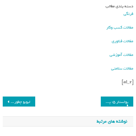
دسته بندی مطالب
فرنگی
مقالات کسب وکار
مقالات فناوری
مقالات آموزشی
مقالات سلامتی
[ad_2]
پولستار ۵: پرچمدار جدید برند چینی-سوئدی فرنگی
لبوبو چطور سلامت روان کودکان را تهدید می‌کند؟_فرنگی
نوشته های مرتبط