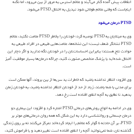
اتفاقات پیش آمده کنار می‌آیند و علائم استرس به مرور از بین می‌رود، اما نکته
اینجاست که وقتی علائم طولانی شود تبدیل به اختلال PTSD می‌شود.
PTSD درمان می‌شود
وی به مبتلایان به PTSD توصیه کرد: خودتان را بخاطر PTSD ملامت نکنید، علائم
PTSD نشانگر ضعف نیست؛ این نشانه‌ها، علامت‌هایی طبیعی در افراد طبیعی به
حوادث تلخ هستند؛ بنابراین احساسات‌تان را در خودتان نگه ندارید و اگر دچار این
اختلال شده‌اید با پزشک متخصص مشورت کنید، چراکه درمان‌ها بسیار موفقیت آمیز
است.
وی افزود: انتظار نداشته باشید که خاطرات بد سریعا از بین بروند، آنها ممکن است
برای مدتی با شما باشند، زیاد از حد از خودتان انتظار نداشته باشید، به خودتان زمان
بدهید تا تطابق به آنچه اتفاق افتاده است رخ دهد.
وی در ادامه به انواع روش‌های درمانی PTSD اشاره کرد و افزود: این بیماری دو
درمان جسمانی و روانشناسی دارد به این شکل که همه روان درمانی‌های موثر بر
PTSD، بر آن حادثه نا گوار که علائم را ایجاد کرده‌اند تمرکز می‌کنند نه بر روی زندگی
گذشته تان، شما نمی‌توانید آنچه را اتفاق افتاده است تغییردهید و یا فراموش کنید،