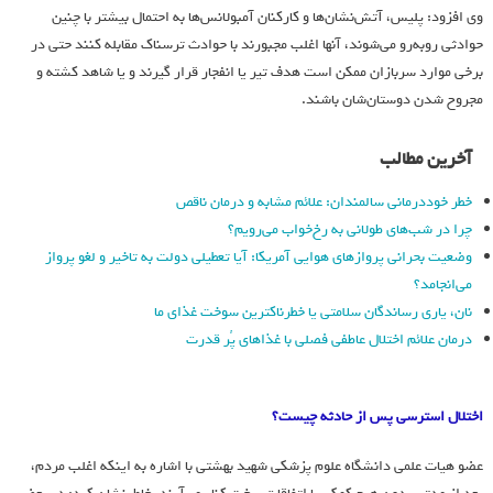
وی افزود: پلیس، آتش‌نشان‌ها و کارکنان آمبولانس‌ها به احتمال بیشتر با چنین
حوادثی روبه‌رو می‌شوند، آنها اغلب مجبورند با حوادث ترسناک مقابله کنند حتی در
برخی موارد سربازان ممکن است هدف تیر یا انفجار قرار گیرند و یا شاهد کشته و
مجروح شدن دوستان‌شان باشند.
آخرین مطالب
خطر خوددرمانی سالمندان: علائم مشابه و درمان ناقص
چرا در شب‌های طولانی به رخ‌خواب می‌رویم؟
وضعیت بحرانی پروازهای هوایی آمریکا: آیا تعطیلی دولت به تاخیر و لغو پرواز
می‌انجامد؟
نان، یاری رساندگان سلامتی یا خطرناکترین سوخت غذای ما
درمان علائم اختلال عاطفی فصلی با غذاهای پُر قدرت
اختلال استرسی پس از حادثه چیست؟
عضو هیات علمی دانشگاه علوم پزشکی شهید بهشتی با اشاره به اینکه اغلب مردم،