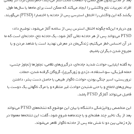
بعد از مدتی بدون هیچ کمکی با اتفاقات سخت کنار می‌آیند، خاطرنشان کرد: در بعضی
افراد تجربیات تلخ واکنشی را ایجاد می‌کند که ممکن است برای ماه‌ها یا سال‌ها طول
بکشد که این واکنش را اختلال استرسی پس از حادثه یا اختصارا (PTSD) می‌گویند.
وی درباره این‌که چگونه اختلال استرس پس از سانحه آغاز می‌شود، توضیح داد:
PTSD می‌تواند پس از هر حادثه تلخی آغاز شود، یک حادثه تلخ، حادثه‌ای است که ما
در آن احساس خطر می‌کنیم، زندگی‌مان در معرض تهدید است یا شاهد مردن و یا
مجروح شدن دیگران باشیم.
به گفته ایلیایی، حوادث شدید جاده‌ای، درگیری‌های نظامی، تجاوز‌ها (تجاوز جنسی،
حمله فیزیکی، سوءاستفاده، دزدی و زورگیری)، گروگان گرفته شدن، حملات
تروریستی، اسیر جنگی بودن، حوادث ناگوار طبیعی یا حاصل دست بشر، داشتن
بیماری‌های لاعلاج و یا حتی شنیدن حوادث غیر منتظره و یا مرگ ناگهانی یک دوست یا
فامیل می‌تواند آغازگر PTSD باشد.
این متخصص روانپزشکی دانشگاه با بیان این موضوع که نشانه‌های PTSD می‌تواند
بعد از یک تاخیر چند هفته‌ای و یا چندماهه شروع شود، گفت: این نشانه‌ها معمولا در
بازه زمانی بین دو تا شش ماه پس از حادثه ناگوار ظاهر می‌شوند.