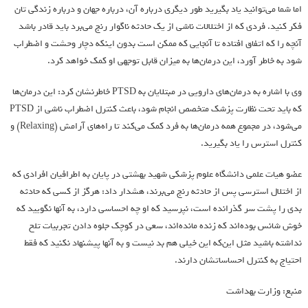
اما شما می‌توانید یاد بگیرید طور دیگری درباره آن، درباره جهان و درباره زندگی تان
فکر کنید. فردی که از اختلالات ناشی از یک حادثه ناگوار رنج می‌برد باید قادر باشد
آنچه را که اتفاق افتاده تا آنجایی که ممکن است بدون اینکه دچار وحشت و اضطراب
شود به خاطر آورد، این درمان‌ها به میزان قابل توجهی او کمک خواهد کرد.
وی با اشاره به درمان‌های دارویی در مبتلایان به PTSD خاطرنشان کرد: این درمان‌ها
که باید تحت نظارت پزشک متخصص انجام شود، باعث کنترل اضطراب ناشی از PTSD
می‌شود، در مجموع همه درمان‌ها به فرد کمک می‌کند تا راه‌های آرامش (Relaxing) و
کنترل استرس را یاد بگیرید.
عضو هیات علمی دانشگاه علوم پزشکی شهید بهشتی در پایان به اطرافیان افرادی که
از اختلال استرسی پس از حادثه رنج می‌برند، هشدار داد: هرگز از کسی که حادثه
بدی را پشت سر گذرانده است، نپرسید که او چه احساسی دارد، به آنها نگویید که
خوش شانس بوده‌اند که زنده مانده‌اند، سعی در کوچک جلوه دادن تجربیات تلخ
نداشته باشید مثل این‌که این خیلی هم بد نیست و به آنها پیشنهاد نکنید که فقط
احتیاج به کنترل احساساتشان دارند.
منبع: وزارت بهداشت