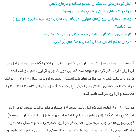
خطر خوددرمانی سالمندان: علائم مشابه و درمان ناقص
چرا در شب‌های طولانی به رخ‌خواب می‌رویم؟
وضعیت بحرانی پروازهای هوایی آمریکا: آیا تعطیلی دولت به تاخیر و لغو پرواز
می‌انجامد؟
نان، یاری رساندگان سلامتی یا خطرناکترین سوخت غذای ما
درمان علائم اختلال عاطفی فصلی با غذاهای پُر قدرت
کمیسیون اروپا در سال 2014 بازرسی نظام مالیاتی ایرلند را که مقر اروپایی اپل در
آن قرار دارد، آغاز کرد، و متوجه شد که این غول
فناوری
از این نظام سوءاستفاده
کرده تا مالیات کمتری بپردازد. نهاد ضدانحصار اتحادیه اروپا در سال 2016 از ایرلند
خواست تا یارانه‌های مالیاتی غیرقانونی اپل در حد فاصل سال‌های 2003 تا 2014 را
محاسبه و از این شرکت طلب کند.
در سال 2018 اعلام شد که اپل باید حدود 14 میلیارد دلار مالیات معوق خود را به
ایرلند پرداخت کند (این رقم در واقع با احتساب بهره به 16 میلیارد دلار می‌رسید).
کوپرتینویی‌ها در نهایت به‌دنبال تجدیدنظر در این تصمیم رفتند و 4 سال بعد، در
دادگاه عمومی اتحادیه اروپا پیروز شدند. ولی حالا ممکن است این حکم ملغی شود و